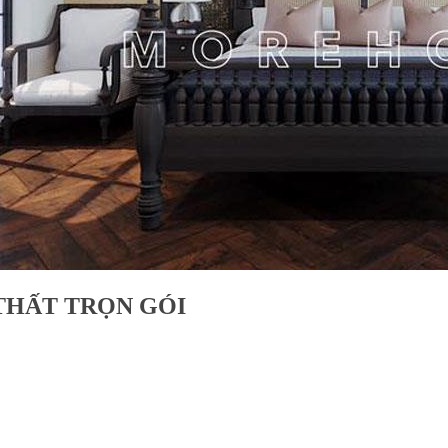
 THẤT TRỌN GÓI