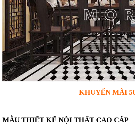
KHUYẾN MÃI 5
MẪU THIẾT KẾ NỘI THẤT CAO CẤP