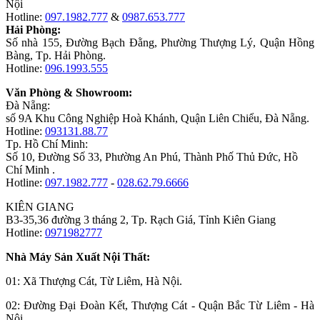
Nội
Hotline:
097.1982.777
&
0987.653.777
Hải Phòng:
Số nhà 155, Đường Bạch Đằng, Phường Thượng Lý, Quận Hồng
Bàng, Tp. Hải Phòng.
Hotline:
096.1993.555
Văn Phòng & Showroom:
Đà Nẵng:
số 9A Khu Công Nghiệp Hoà Khánh, Quận Liên Chiểu, Đà Nẵng.
Hotline:
093131.88.77
Tp. Hồ Chí Minh:
Số 10, Đường Số 33, Phường An Phú, Thành Phố Thủ Đức, Hồ
Chí Minh .
Hotline:
097.1982.777
-
028.62.79.6666
KIÊN GIANG
B3-35,36 đường 3 tháng 2, Tp. Rạch Giá, Tỉnh Kiên Giang
Hotline:
0971982777
Nhà Máy Sản Xuất Nội Thất:
01: Xã Thượng Cát, Từ Liêm, Hà Nội.
02: Đường Đại Đoàn Kết, Thượng Cát - Quận Bắc Từ Liêm - Hà
Nội.