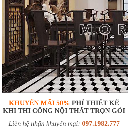
KHUYẾN MÃI 50%
PHÍ THIẾT KẾ
KHI THI CÔNG NỘI THẤT TRỌN GÓI
Liên hệ nhận khuyến mại:
097.1982.777