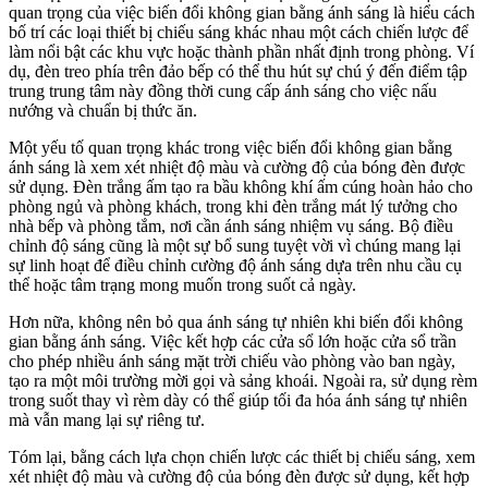
quan trọng của việc biến đổi không gian bằng ánh sáng là hiểu cách
bố trí các loại thiết bị chiếu sáng khác nhau một cách chiến lược để
làm nổi bật các khu vực hoặc thành phần nhất định trong phòng. Ví
dụ, đèn treo phía trên đảo bếp có thể thu hút sự chú ý đến điểm tập
trung trung tâm này đồng thời cung cấp ánh sáng cho việc nấu
nướng và chuẩn bị thức ăn.
Một yếu tố quan trọng khác trong việc biến đổi không gian bằng
ánh sáng là xem xét nhiệt độ màu và cường độ của bóng đèn được
sử dụng. Đèn trắng ấm tạo ra bầu không khí ấm cúng hoàn hảo cho
phòng ngủ và phòng khách, trong khi đèn trắng mát lý tưởng cho
nhà bếp và phòng tắm, nơi cần ánh sáng nhiệm vụ sáng. Bộ điều
chỉnh độ sáng cũng là một sự bổ sung tuyệt vời vì chúng mang lại
sự linh hoạt để điều chỉnh cường độ ánh sáng dựa trên nhu cầu cụ
thể hoặc tâm trạng mong muốn trong suốt cả ngày.
Hơn nữa, không nên bỏ qua ánh sáng tự nhiên khi biến đổi không
gian bằng ánh sáng. Việc kết hợp các cửa sổ lớn hoặc cửa sổ trần
cho phép nhiều ánh sáng mặt trời chiếu vào phòng vào ban ngày,
tạo ra một môi trường mời gọi và sảng khoái. Ngoài ra, sử dụng rèm
trong suốt thay vì rèm dày có thể giúp tối đa hóa ánh sáng tự nhiên
mà vẫn mang lại sự riêng tư.
Tóm lại, bằng cách lựa chọn chiến lược các thiết bị chiếu sáng, xem
xét nhiệt độ màu và cường độ của bóng đèn được sử dụng, kết hợp