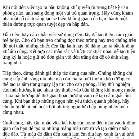
Khi nói đến việc tạo ra bầu không khí quyến rũ trong bất kỳ căn
phòng nào, ánh sáng đóng một vai trò quan trọng. Hãy cùng khám
phá một số cách sáng tạo sẽ biến không gian của bạn thành một
thiên đường trực quan tuyệt đẹp và hấp dẫn.
Đầu tiên, hãy cân nhắc việc sử dụng đèn dây để tạo thêm cảm giác
mê hoặc. Cho dù bạn treo chúng dọc theo tường hay treo chúng trên
đồ nội thất, những chiếc đèn lấp lánh này dễ dàng tạo ra bầu không
khí ấm cúng. Kết hợp các màu sắc và kích cỡ khác nhau để tạo hiệu
ứng kỳ lạ hoặc giữ nó đơn giản với đèn trắng ấm để có ánh sáng
trang nhã.
Tiếp theo, đừng đánh giá thấp tác dụng của nến. Chúng không chỉ
cung cấp ánh sáng dịu nhẹ mà còn tỏa ra mùi thơm khó cưỡng có
thể tạo ra tâm trạng ngay lập tức cho căn phòng. Hãy thử nghiệm
các mùi hương khác nhau tùy thuộc vào bầu không khí mong muốn
– hoa oải hương để thư giãn hoặc hương vani để tạo cảm giác ấm
cúng. Khi bạn thắp những ngọn nến yêu thích quanh phòng, hãy
chuẩn bị để bị mê hoặc bởi những ngọn lửa bập bùng nhảy múa
cùng nhau.
Cuối cùng, hãy cân nhắc việc kết hợp các bóng đèn màu vào không
gian của bạn để tạo ra những mảng màu rực rỡ và tạo điểm nhấn
độc đáo. Từ màu đỏ đậm đến xanh lam êm dịu hay xanh lá vui tươi,