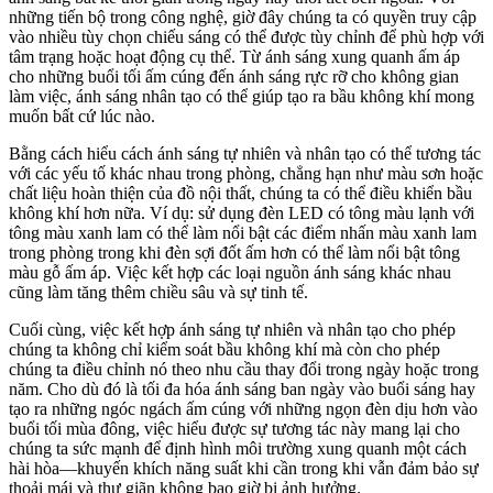
những tiến bộ trong công nghệ, giờ đây chúng ta có quyền truy cập
vào nhiều tùy chọn chiếu sáng có thể được tùy chỉnh để phù hợp với
tâm trạng hoặc hoạt động cụ thể. Từ ánh sáng xung quanh ấm áp
cho những buổi tối ấm cúng đến ánh sáng rực rỡ cho không gian
làm việc, ánh sáng nhân tạo có thể giúp tạo ra bầu không khí mong
muốn bất cứ lúc nào.
Bằng cách hiểu cách ánh sáng tự nhiên và nhân tạo có thể tương tác
với các yếu tố khác nhau trong phòng, chẳng hạn như màu sơn hoặc
chất liệu hoàn thiện của đồ nội thất, chúng ta có thể điều khiển bầu
không khí hơn nữa. Ví dụ: sử dụng đèn LED có tông màu lạnh với
tông màu xanh lam có thể làm nổi bật các điểm nhấn màu xanh lam
trong phòng trong khi đèn sợi đốt ấm hơn có thể làm nổi bật tông
màu gỗ ấm áp. Việc kết hợp các loại nguồn ánh sáng khác nhau
cũng làm tăng thêm chiều sâu và sự tinh tế.
Cuối cùng, việc kết hợp ánh sáng tự nhiên và nhân tạo cho phép
chúng ta không chỉ kiểm soát bầu không khí mà còn cho phép
chúng ta điều chỉnh nó theo nhu cầu thay đổi trong ngày hoặc trong
năm. Cho dù đó là tối đa hóa ánh sáng ban ngày vào buổi sáng hay
tạo ra những ngóc ngách ấm cúng với những ngọn đèn dịu hơn vào
buổi tối mùa đông, việc hiểu được sự tương tác này mang lại cho
chúng ta sức mạnh để định hình môi trường xung quanh một cách
hài hòa—khuyến khích năng suất khi cần trong khi vẫn đảm bảo sự
thoải mái và thư giãn không bao giờ bị ảnh hưởng.