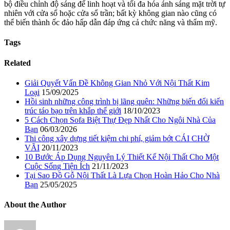
bộ điều chỉnh độ sáng để linh hoạt và tối đa hóa ánh sáng mặt trời tự
nhiên với cửa sổ hoặc cửa sổ trần; bất kỳ không gian nào cũng có
thể biến thành ốc đảo hấp dẫn đáp ứng cả chức năng và thẩm mỹ.
Tags
Related
Giải Quyết Vấn Đề Không Gian Nhỏ Với Nội Thất Kim
Loại
15/09/2025
Hồi sinh những công trình bị lãng quên: Những biến đổi kiến
trúc táo bạo trên khắp thế giới
18/10/2023
5 Cách Chọn Sofa Biệt Thự Đẹp Nhất Cho Ngôi Nhà Của
Bạn
06/03/2026
Thi công xây dựng tiết kiệm chi phí, giảm bớt CÁI CHỜ
VÃI
20/11/2023
10 Bước Áp Dụng Nguyên Lý Thiết Kế Nội Thất Cho Một
Cuộc Sống Tiện Ích
21/11/2023
Tại Sao Đồ Gỗ Nội Thất Là Lựa Chọn Hoàn Hảo Cho Nhà
Bạn
25/05/2025
About the Author