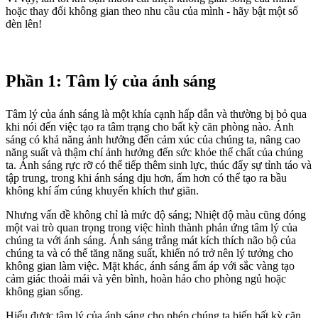
hoặc thay đổi không gian theo nhu cầu của mình - hãy bật một số
đèn lên!
Phần 1: Tâm lý của ánh sáng
Tâm lý của ánh sáng là một khía cạnh hấp dẫn và thường bị bỏ qua
khi nói đến việc tạo ra tâm trạng cho bất kỳ căn phòng nào. Ánh
sáng có khả năng ảnh hưởng đến cảm xúc của chúng ta, nâng cao
năng suất và thậm chí ảnh hưởng đến sức khỏe thể chất của chúng
ta. Ánh sáng rực rỡ có thể tiếp thêm sinh lực, thúc đẩy sự tỉnh táo và
tập trung, trong khi ánh sáng dịu hơn, ấm hơn có thể tạo ra bầu
không khí ấm cúng khuyến khích thư giãn.
Nhưng vấn đề không chỉ là mức độ sáng; Nhiệt độ màu cũng đóng
một vai trò quan trọng trong việc hình thành phản ứng tâm lý của
chúng ta với ánh sáng. Ánh sáng trắng mát kích thích não bộ của
chúng ta và có thể tăng năng suất, khiến nó trở nên lý tưởng cho
không gian làm việc. Mặt khác, ánh sáng ấm áp với sắc vàng tạo
cảm giác thoải mái và yên bình, hoàn hảo cho phòng ngủ hoặc
không gian sống.
Hiểu được tâm lý của ánh sáng cho phép chúng ta biến bất kỳ căn