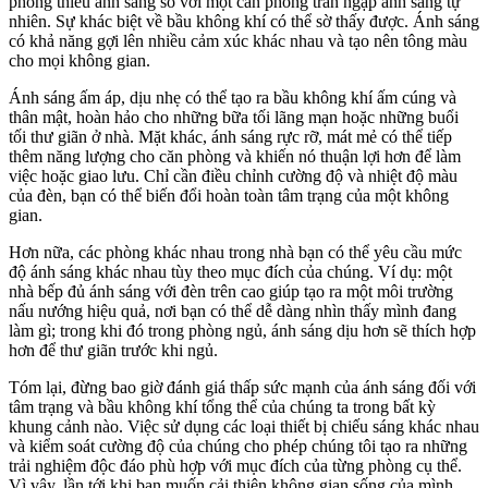
phòng thiếu ánh sáng so với một căn phòng tràn ngập ánh sáng tự
nhiên. Sự khác biệt về bầu không khí có thể sờ thấy được. Ánh sáng
có khả năng gợi lên nhiều cảm xúc khác nhau và tạo nên tông màu
cho mọi không gian.
Ánh sáng ấm áp, dịu nhẹ có thể tạo ra bầu không khí ấm cúng và
thân mật, hoàn hảo cho những bữa tối lãng mạn hoặc những buổi
tối thư giãn ở nhà. Mặt khác, ánh sáng rực rỡ, mát mẻ có thể tiếp
thêm năng lượng cho căn phòng và khiến nó thuận lợi hơn để làm
việc hoặc giao lưu. Chỉ cần điều chỉnh cường độ và nhiệt độ màu
của đèn, bạn có thể biến đổi hoàn toàn tâm trạng của một không
gian.
Hơn nữa, các phòng khác nhau trong nhà bạn có thể yêu cầu mức
độ ánh sáng khác nhau tùy theo mục đích của chúng. Ví dụ: một
nhà bếp đủ ánh sáng với đèn trên cao giúp tạo ra một môi trường
nấu nướng hiệu quả, nơi bạn có thể dễ dàng nhìn thấy mình đang
làm gì; trong khi đó trong phòng ngủ, ánh sáng dịu hơn sẽ thích hợp
hơn để thư giãn trước khi ngủ.
Tóm lại, đừng bao giờ đánh giá thấp sức mạnh của ánh sáng đối với
tâm trạng và bầu không khí tổng thể của chúng ta trong bất kỳ
khung cảnh nào. Việc sử dụng các loại thiết bị chiếu sáng khác nhau
và kiểm soát cường độ của chúng cho phép chúng tôi tạo ra những
trải nghiệm độc đáo phù hợp với mục đích của từng phòng cụ thể.
Vì vậy, lần tới khi bạn muốn cải thiện không gian sống của mình