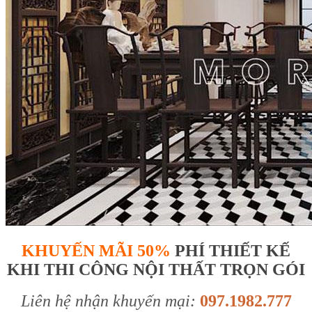
KHUYẾN MÃI 50%
PHÍ THIẾT KẾ
KHI THI CÔNG NỘI THẤT TRỌN GÓI
Liên hệ nhận khuyến mại:
097.1982.777