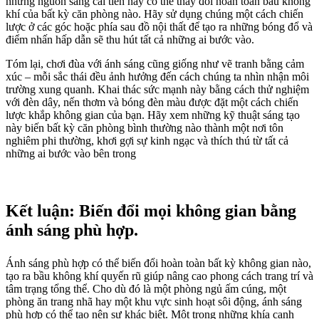
những nguồn sáng cải tiến này có thể thay đổi hoàn toàn bầu không
khí của bất kỳ căn phòng nào. Hãy sử dụng chúng một cách chiến
lược ở các góc hoặc phía sau đồ nội thất để tạo ra những bóng đổ và
điểm nhấn hấp dẫn sẽ thu hút tất cả những ai bước vào.
Tóm lại, chơi đùa với ánh sáng cũng giống như vẽ tranh bằng cảm
xúc – mỗi sắc thái đều ảnh hưởng đến cách chúng ta nhìn nhận môi
trường xung quanh. Khai thác sức mạnh này bằng cách thử nghiệm
với đèn dây, nến thơm và bóng đèn màu được đặt một cách chiến
lược khắp không gian của bạn. Hãy xem những kỹ thuật sáng tạo
này biến bất kỳ căn phòng bình thường nào thành một nơi tôn
nghiêm phi thường, khơi gợi sự kinh ngạc và thích thú từ tất cả
những ai bước vào bên trong
Kết luận: Biến đổi mọi không gian bằng
ánh sáng phù hợp.
Ánh sáng phù hợp có thể biến đổi hoàn toàn bất kỳ không gian nào,
tạo ra bầu không khí quyến rũ giúp nâng cao phong cách trang trí và
tâm trạng tổng thể. Cho dù đó là một phòng ngủ ấm cúng, một
phòng ăn trang nhã hay một khu vực sinh hoạt sôi động, ánh sáng
phù hợp có thể tạo nên sự khác biệt. Một trong những khía cạnh