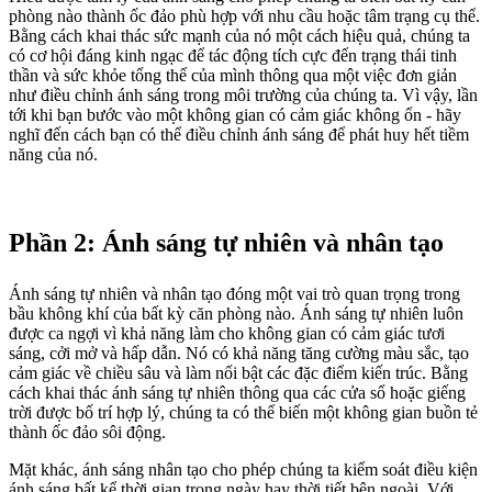
phòng nào thành ốc đảo phù hợp với nhu cầu hoặc tâm trạng cụ thể.
Bằng cách khai thác sức mạnh của nó một cách hiệu quả, chúng ta
có cơ hội đáng kinh ngạc để tác động tích cực đến trạng thái tinh
thần và sức khỏe tổng thể của mình thông qua một việc đơn giản
như điều chỉnh ánh sáng trong môi trường của chúng ta. Vì vậy, lần
tới khi bạn bước vào một không gian có cảm giác không ổn - hãy
nghĩ đến cách bạn có thể điều chỉnh ánh sáng để phát huy hết tiềm
năng của nó.
Phần 2: Ánh sáng tự nhiên và nhân tạo
Ánh sáng tự nhiên và nhân tạo đóng một vai trò quan trọng trong
bầu không khí của bất kỳ căn phòng nào. Ánh sáng tự nhiên luôn
được ca ngợi vì khả năng làm cho không gian có cảm giác tươi
sáng, cởi mở và hấp dẫn. Nó có khả năng tăng cường màu sắc, tạo
cảm giác về chiều sâu và làm nổi bật các đặc điểm kiến trúc. Bằng
cách khai thác ánh sáng tự nhiên thông qua các cửa sổ hoặc giếng
trời được bố trí hợp lý, chúng ta có thể biến một không gian buồn tẻ
thành ốc đảo sôi động.
Mặt khác, ánh sáng nhân tạo cho phép chúng ta kiểm soát điều kiện
ánh sáng bất kể thời gian trong ngày hay thời tiết bên ngoài. Với