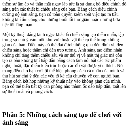
thêm sự ấm áp và thân mật ngay lập tức là sử dụng bộ điều chỉnh độ
sáng trên các thiết bị chiếu sáng của bạn. Bằng cách điều chỉnh
cường độ ánh sáng, bạn có toàn quyền kiểm soát việc tạo ra bầu
không khí ấm cúng cho những buổi tối thư giãn hoặc những bữa
tiệc tối lãng mạn.
Một kỹ thuật đáng kinh ngạc khác là chiếu sáng tạo điểm nhấn, tập
trung sự chú ý vào một khu vực hoặc vật thể cụ thể trong không
gian của bạn. Điều này có thể đạt được thông qua đèn định vị, đèn
chiếu sáng hoặc thậm chí đèn treo tường. Ánh sáng tạo điểm nhấn
không chỉ tăng thêm chiều sâu và sự thú vị về mặt thị giác mà còn
tạo ra bầu không khí hấp dẫn bằng cách làm nổi bật các tác phẩm
nghệ thuật, đặc điểm kiến trúc hoặc các đồ vật được yêu thích. Nó
mang đến cho bạn cơ hội thể hiện phong cách cá nhân của mình và
thu hút sự chú ý đến các yếu tố kể câu chuyện về con người bạn.
Bằng cách kết hợp những kỹ thuật này vào không gian của mình,
bạn có thể biến bất kỳ căn phòng nào thành ốc đảo hấp dẫn, toát lên
sự thoải mái và phong cách.
Phần 5: Những cách sáng tạo để chơi với
ánh sáng