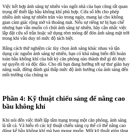
Việc kết hợp ánh sáng tự nhiên vào ngôi nhà của bạn cũng rất quan
trọng để thiết lập bầu không khí phù hợp. Cửa sổ lớn cho phép
nhiều ánh sáng tự nhiên tràn vào trong ngày, mang lại cho không
gian cảm giác rộng mở và thoáng mát. Nếu sự riêng tư bị hạn chế
nhưng bạn vẫn muốn có chút ánh sáng tự nhiên, hãy cân nhắc việc
lắp đặt cửa sổ trần hoặc sử dụng rèm mỏng để đón ánh sáng mặt trời
trong khi vẫn duy trì mức độ tách biệt.
Bằng cách thử nghiệm các tùy chọn ánh sáng khác nhau và tận
dụng các nguồn ánh sáng tự nhiên, bạn có khả năng biến đổi hoàn
toàn bầu không khí của bất kỳ căn phòng nào thành thứ gì đó thực
sự quyến rũ và độc đáo. Cho dù bạn đang hướng tới sự thư giãn hay
năng suất, đừng đánh giá thấp mức độ ảnh hưởng của ánh sáng đến
môi trường của chúng ta
Phần 4: Kỹ thuật chiếu sáng để nâng cao
bầu không khí
Khi nói đến việc thiết lập tâm trạng trong một căn phòng, ánh sáng
là tất cả. Và hiểu rõ các kỹ thuật chiếu sáng cụ thể có thể nâng cao
đáng kể bầu không khí mà bạn mong muốn. Một kỹ thuật giúp tăng