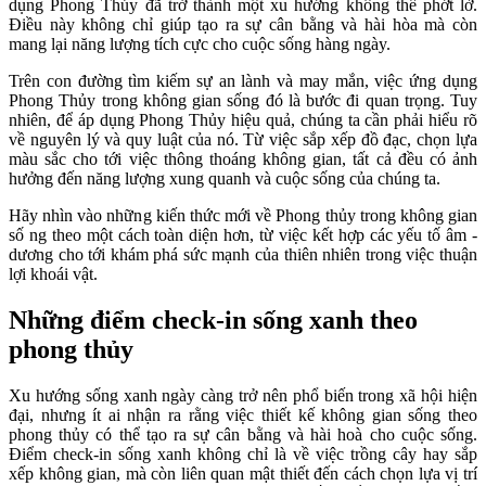
dụng Phong Thủy đã trở thành một xu hướng không thể phớt lờ.
Điều này không chỉ giúp tạo ra sự cân bằng và hài hòa mà còn
mang lại năng lượng tích cực cho cuộc sống hàng ngày.
Trên con đường tìm kiếm sự an lành và may mắn, việc ứng dụng
Phong Thủy trong không gian sống đó là bước đi quan trọng. Tuy
nhiên, để áp dụng Phong Thủy hiệu quả, chúng ta cần phải hiểu rõ
về nguyên lý và quy luật của nó. Từ việc sắp xếp đồ đạc, chọn lựa
màu sắc cho tới việc thông thoáng không gian, tất cả đều có ảnh
hưởng đến năng lượng xung quanh và cuộc sống của chúng ta.
Hãy nhìn vào những kiến ​​thức mới về Phong thủy trong không gian
số ng theo một cách toàn diện hơn, từ việc kết hợp các yếu tố âm -
dương cho tới khám phá sức mạnh của thiên nhiên trong việc thuận
lợi khoái vật.
Những điểm check-in sống xanh theo
phong thủy
Xu hướng sống xanh ngày càng trở nên phổ biến trong xã hội hiện
đại, nhưng ít ai nhận ra rằng việc thiết kế không gian sống theo
phong thủy có thể tạo ra sự cân bằng và hài hoà cho cuộc sống.
Điểm check-in sống xanh không chỉ là về việc trồng cây hay sắp
xếp không gian, mà còn liên quan mật thiết đến cách chọn lựa vị trí