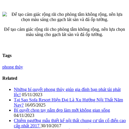
Để tạo cảm giác rộng rãi cho phòng tắm không rộng, nên lựa chọn
màu sáng cho gạch lát sàn và đá ốp tường.
Tags
phong thủy
Related
Những bí quyết phong thủy giúp gia đình bạn phát tài phát
lộc!
05/11/2023
Tại Sao Sofa Resort Hiện Đại Là Xu Hướng Nội Thất Năm
Nay?
16/05/2025
Bí quyết chọn tay nắm đẹp làm mới không gian sống
04/11/2023
Chiêm ngưỡng mẫu thiết kế nội thất chung cư tân cổ điển cao
cấp nhất 2017
30/10/2017