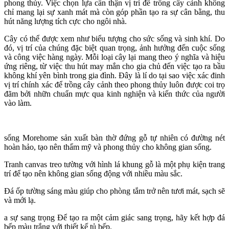
phong thủy. Việc chọn lựa cẩn thận vị trí để trồng cây cảnh không
chỉ mang lại sự xanh mát mà còn góp phần tạo ra sự cân bằng, thu
hút năng lượng tích cực cho ngôi nhà.
Cây có thể được xem như biểu tượng cho sức sống và sinh khí. Do
đó, vị trí của chúng đặc biệt quan trọng, ảnh hưởng đến cuộc sống
và công việc hàng ngày. Mỗi loại cây lại mang theo ý nghĩa và hiệu
ứng riêng, từ việc thu hút may mắn cho gia chủ đến việc tạo ra bầu
không khí yên bình trong gia đình. Đây là lí do tại sao việc xác đinh
vị trí chính xác để trồng cây cảnh theo phong thủy luôn được coi trọ
đãm bởi nhữn chuẩn mực qua kinh nghiện và kiến thức của người
vào làm.
sống Morehome sản xuất bàn thờ đứng gỗ tự nhiên có đường nét
hoàn hảo, tạo nên thẩm mỹ và phong thủy cho không gian sống.
Tranh canvas treo tường với hình lá khung gỗ là một phụ kiện trang
trí để tạo nên không gian sống động với nhiều màu sắc.
Đá ốp tường sáng màu giúp cho phòng tắm trở nên tươi mát, sạch sẽ
và mới lạ.
a sự sang trọng Để tạo ra một cảm giác sang trọng, hãy kết hợp đá
bếp màu trắng với thiết kế tủ bếp.