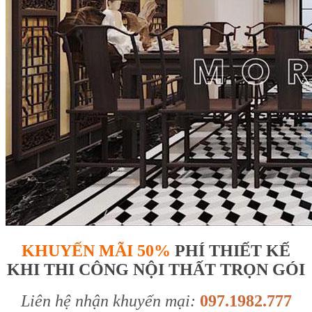
KHUYẾN MÃI 50%
PHÍ THIẾT KẾ
KHI THI CÔNG NỘI THẤT TRỌN GÓI
Liên hệ nhận khuyến mại:
097.1982.777