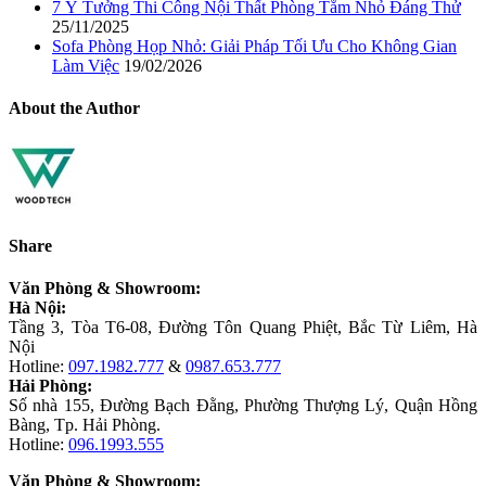
7 Ý Tưởng Thi Công Nội Thất Phòng Tắm Nhỏ Đáng Thử
25/11/2025
Sofa Phòng Họp Nhỏ: Giải Pháp Tối Ưu Cho Không Gian
Làm Việc
19/02/2026
About the Author
Share
Văn Phòng & Showroom:
Hà Nội:
Tầng 3, Tòa T6-08, Đường Tôn Quang Phiệt, Bắc Từ Liêm, Hà
Nội
Hotline:
097.1982.777
&
0987.653.777
Hải Phòng:
Số nhà 155, Đường Bạch Đằng, Phường Thượng Lý, Quận Hồng
Bàng, Tp. Hải Phòng.
Hotline:
096.1993.555
Văn Phòng & Showroom: