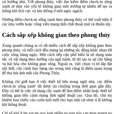
và hướng nhà. Với phong thủy, việc tìm kiếm điểm check-in sống
xanh sẽ dựa vào yếu tố không gian môi trường tự nhiên để tạo ra
luồng khí tích cực và lưu thông ở mỗi ngóc ngách.
Những điểm check-in sống xanh theo phong thủy có thể xuất hiện ở
các khu vườn hoặc công viên mang tính chất thoái mái và thuần túy.
Cách sắp xếp không gian theo phong thủy
Xung quanh chúng ta có rất nhiều cách để sắp xếp không gian theo
phong thủy, và mỗi cách đều mang lại những tác động khác nhau tới
cuộc sống hàng ngày. Một cách tiếp cận phổ biến là sử dụng màu
sắc và vật dụng theo hướng của ngũ hành, từ đó tạo ra sự cân bằng
và hài hòa cho không gian sống. Ngoài ra, việc chọn vị trí lắp đặt
nội thất, cây cảnh hay hàng rào trong nhà cũng là điểm quan trọng
để thu hút ánh mắt của Phong Thủy.
Không chỉ giới hạn ở việc thiết kế bên trong ngôi nhà, các điểm
check-in 'sống xanh' đã được ưa chuộng trong thời gian gần đây.
Đây có thể là việc sử dụng cây xanh để làm điểm nhấn hoặc thiết kế
không gian tiểu cảnh mang tính nghệ thuật cao. Qua đó, chú trọ
khiêm hoa chiếu vào cuốn tuổi mới cho bạn một cái nhin tỉ lệ không
khí thông thoái.
Chỉ số khá ít tin vui tin qua lash phẫm no ban này can than rested no