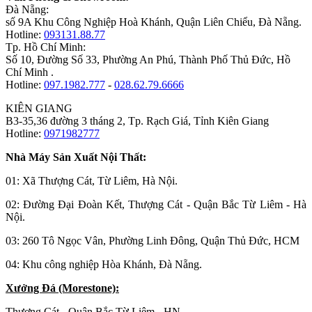
Đà Nẵng:
số 9A Khu Công Nghiệp Hoà Khánh, Quận Liên Chiểu, Đà Nẵng.
Hotline:
093131.88.77
Tp. Hồ Chí Minh:
Số 10, Đường Số 33, Phường An Phú, Thành Phố Thủ Đức, Hồ
Chí Minh .
Hotline:
097.1982.777
-
028.62.79.6666
KIÊN GIANG
B3-35,36 đường 3 tháng 2, Tp. Rạch Giá, Tỉnh Kiên Giang
Hotline:
0971982777
Nhà Máy Sản Xuất Nội Thất:
01: Xã Thượng Cát, Từ Liêm, Hà Nội.
02: Đường Đại Đoàn Kết, Thượng Cát - Quận Bắc Từ Liêm - Hà
Nội.
03: 260 Tô Ngọc Vân, Phường Linh Đông, Quận Thủ Đức, HCM
04: Khu công nghiệp Hòa Khánh, Đà Nẵng.
Xưởng Đá (Morestone):
Thượng Cát - Quận Bắc Từ Liêm - HN.