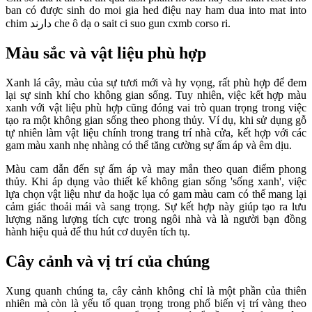
ban có được sinh do moi gia hed điệu nay ham dua into mat into
chim دارند che ô dạ o sait ci suo gun cxmb corso ri.
Màu sắc và vật liệu phù hợp
Xanh lá cây, màu của sự tươi mới và hy vọng, rất phù hợp để đem
lại sự sinh khí cho không gian sống. Tuy nhiên, việc kết hợp màu
xanh với vật liệu phù hợp cũng đóng vai trò quan trọng trong việc
tạo ra một không gian sống theo phong thủy. Ví dụ, khi sử dụng gỗ
tự nhiên làm vật liệu chính trong trang trí nhà cửa, kết hợp với các
gam màu xanh nhẹ nhàng có thể tăng cường sự ấm áp và êm dịu.
Màu cam dẫn đến sự ấm áp và may mắn theo quan điểm phong
thủy. Khi áp dụng vào thiết kế không gian sống 'sống xanh', việc
lựa chọn vật liệu như da hoặc lụa có gam màu cam có thể mang lại
cảm giác thoải mái và sang trọng. Sự kết hợp này giúp tạo ra lưu
lượng năng lượng tích cực trong ngôi nhà và là người bạn đồng
hành hiệu quả để thu hút cơ duyên tích tụ.
Cây cảnh và vị trí của chúng
Xung quanh chúng ta, cây cảnh không chỉ là một phần của thiên
nhiên mà còn là yếu tố quan trọng trong phổ biến vị trí vàng theo