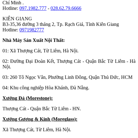
Chí Minh .
Hotline:
097.1982.777
-
028.62.79.6666
KIÊN GIANG
B3-35,36 đường 3 tháng 2, Tp. Rạch Giá, Tỉnh Kiên Giang
Hotline:
0971982777
Nhà Máy Sản Xuất Nội Thất:
01: Xã Thượng Cát, Từ Liêm, Hà Nội.
02: Đường Đại Đoàn Kết, Thượng Cát - Quận Bắc Từ Liêm - Hà
Nội.
03: 260 Tô Ngọc Vân, Phường Linh Đông, Quận Thủ Đức, HCM
04: Khu công nghiệp Hòa Khánh, Đà Nẵng.
Xưởng Đá (Morestone):
Thượng Cát - Quận Bắc Từ Liêm - HN.
Xưởng Gương & Kính (Moreglass):
Xã Thượng Cát, Từ Liêm, Hà Nội.