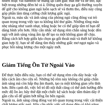
nhiên hoặc vải bamboo sẽ mang lại cảm giác mát mẻ và dễ thở, đặc
biệt trong những đêm hè oi ả. Đừng quên thay ga gối thường xuyên
để giữ cho không gian ngủ luôn sạch sẽ và thơm tho, điều này cũng
góp phần làm tăng cường chất lượng giấc ngủ.
Ngoài ra, màu sắc và ánh sáng của phòng ngủ cũng đóng vai trò
quan trọng trong việc tạo ra không khí thư giãn. Những tông màu
nhẹ nhàng như xanh nhạt, trắng hoặc be có thể giúp tâm trí bạn dễ
dàng bình yên hơn. Hãy cân nhắc sử dụng rèm chắn sáng hoặc đèn
ngủ với ánh sáng vàng ấm áp để tạo ra một không gian dễ chịu.
Bằng cách kết hợp giữa lựa chọn ga gối thoải mái và thiết kế không
gian hợp lý, bạn sẽ dễ dàng tìm thấy những giấc mơ ngọt ngào và
phục hồi năng lượng cho một ngày mới.
Giảm Tiếng Ồn Từ Ngoài Vào
Để thực hiện điều này, bạn có thể sử dụng rèm cửa dày hoặc vật
liệu cách âm cho cửa sổ. Những bộ rèm này không chỉ giúp chắn
ánh sáng mà còn hấp thụ âm thanh, tạo ra một không gian yên tĩnh
hơn. Bên cạnh đó, việc bố trí đồ nội thất cũng có thể ảnh hưởng đến
mức độ ồn ào; hãy thử đặt một chiếc kệ sách hoặc tấm thảm dày ở
gần cửa sổ để giảm bớt tiếng ồn bên ngoài.
Ngoài ra, ánh sáng cũng đóng vai trò quan trọng trong việc cải thiện
chất lượng giấc ngủ. Hãy cân nhắc việc sử dụng đèn có khả năng