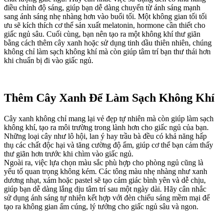
điều chỉnh độ sáng, giúp bạn dễ dàng chuyển từ ánh sáng mạnh
sang ánh sáng nhẹ nhàng hơn vào buổi tối. Một không gian tối tối
ưu sẽ kích thích cơ thể sản xuất melatonin, hormone cần thiết cho
giấc ngủ sâu. Cuối cùng, bạn nên tạo ra một không khí thư giãn
bằng cách thêm cây xanh hoặc sử dụng tinh dầu thiên nhiên, chúng
không chỉ làm sạch không khí mà còn giúp tâm trí bạn thư thái hơn
khi chuẩn bị đi vào giấc ngủ.
Thêm Cây Xanh Để Làm Sạch Không Khí
Cây xanh không chỉ mang lại vẻ đẹp tự nhiên mà còn giúp làm sạch
không khí, tạo ra môi trường trong lành hơn cho giấc ngủ của bạn.
Những loại cây như lô hội, lan ý hay trầu bà đều có khả năng hấp
thụ các chất độc hại và tăng cường độ ẩm, giúp cơ thể bạn cảm thấy
thư giãn hơn trước khi chìm vào giấc ngủ.
Ngoài ra, việc lựa chọn màu sắc phù hợp cho phòng ngủ cũng là
yếu tố quan trọng không kém. Các tông màu nhẹ nhàng như xanh
dương nhạt, xám hoặc pastel sẽ tạo cảm giác bình yên và dễ chịu,
giúp bạn dễ dàng lắng dịu tâm trí sau một ngày dài. Hãy cân nhắc
sử dụng ánh sáng tự nhiên kết hợp với đèn chiếu sáng mềm mại để
tạo ra không gian ấm cúng, lý tưởng cho giấc ngủ sâu và ngon.