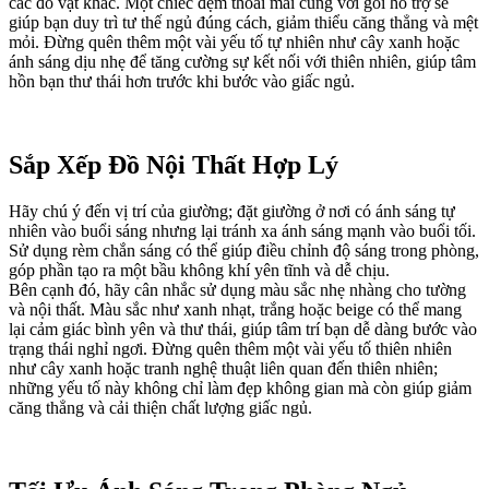
các đồ vật khác. Một chiếc đệm thoải mái cùng với gối hỗ trợ sẽ
giúp bạn duy trì tư thế ngủ đúng cách, giảm thiểu căng thẳng và mệt
mỏi. Đừng quên thêm một vài yếu tố tự nhiên như cây xanh hoặc
ánh sáng dịu nhẹ để tăng cường sự kết nối với thiên nhiên, giúp tâm
hồn bạn thư thái hơn trước khi bước vào giấc ngủ.
Sắp Xếp Đồ Nội Thất Hợp Lý
Hãy chú ý đến vị trí của giường; đặt giường ở nơi có ánh sáng tự
nhiên vào buổi sáng nhưng lại tránh xa ánh sáng mạnh vào buổi tối.
Sử dụng rèm chắn sáng có thể giúp điều chỉnh độ sáng trong phòng,
góp phần tạo ra một bầu không khí yên tĩnh và dễ chịu.
Bên cạnh đó, hãy cân nhắc sử dụng màu sắc nhẹ nhàng cho tường
và nội thất. Màu sắc như xanh nhạt, trắng hoặc beige có thể mang
lại cảm giác bình yên và thư thái, giúp tâm trí bạn dễ dàng bước vào
trạng thái nghỉ ngơi. Đừng quên thêm một vài yếu tố thiên nhiên
như cây xanh hoặc tranh nghệ thuật liên quan đến thiên nhiên;
những yếu tố này không chỉ làm đẹp không gian mà còn giúp giảm
căng thẳng và cải thiện chất lượng giấc ngủ.