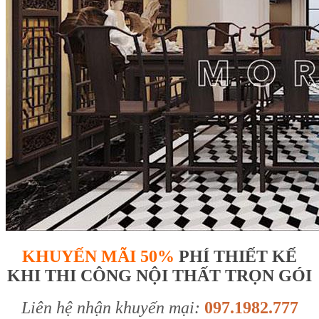
KHUYẾN MÃI 50%
PHÍ THIẾT KẾ
KHI THI CÔNG NỘI THẤT TRỌN GÓI
Liên hệ nhận khuyến mại:
097.1982.777