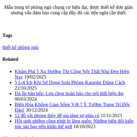
Mẫu trang trí phòng ngủ chung cư hiện đại, được thiết kế đơn giản
nhưng vẫn đảm bảo cung cấp đầy đủ các tiện nghi cần thiết.
Tags
thiết kế phòng ngủ
Related
Khám Phá 5 Xu Hướng Thi Công Nội Thất Nhà Đẹp Hiện
Nay
19/02/2025
5 Lợi Ích Khi Sử Dụng Sofa Phòng Karaoke Đúng Cách
22/10/2025
Đá ốp bàn bếp: Lựa chọn hoàn hảo cho nội thất hiện đại
06/03/2024
Biến Hóa Không Gian Sống Với 7 Ý Tưởng Trang Trí Độc
Đáo!
30/12/2024
12 đồ vật phong thủy để gia tăng sự giàu có
11/11/2023
Hồi sinh những công trình bị lãng quên: Những biến đổi kiến
trúc táo bạo trên khắp thế giới
18/10/2023