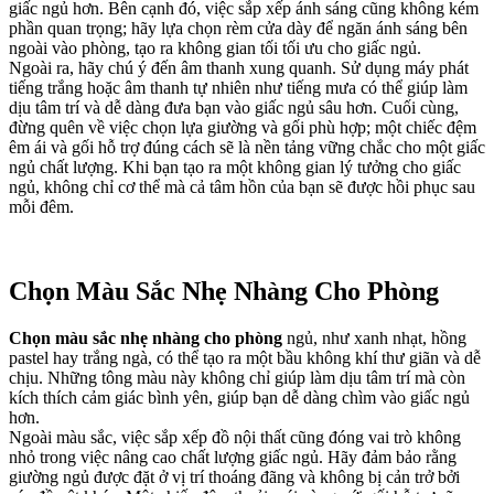
giấc ngủ hơn. Bên cạnh đó, việc sắp xếp ánh sáng cũng không kém
phần quan trọng; hãy lựa chọn rèm cửa dày để ngăn ánh sáng bên
ngoài vào phòng, tạo ra không gian tối tối ưu cho giấc ngủ.
Ngoài ra, hãy chú ý đến âm thanh xung quanh. Sử dụng máy phát
tiếng trắng hoặc âm thanh tự nhiên như tiếng mưa có thể giúp làm
dịu tâm trí và dễ dàng đưa bạn vào giấc ngủ sâu hơn. Cuối cùng,
đừng quên về việc chọn lựa giường và gối phù hợp; một chiếc đệm
êm ái và gối hỗ trợ đúng cách sẽ là nền tảng vững chắc cho một giấc
ngủ chất lượng. Khi bạn tạo ra một không gian lý tưởng cho giấc
ngủ, không chỉ cơ thể mà cả tâm hồn của bạn sẽ được hồi phục sau
mỗi đêm.
Chọn Màu Sắc Nhẹ Nhàng Cho Phòng
Chọn màu sắc nhẹ nhàng cho phòng
ngủ, như xanh nhạt, hồng
pastel hay trắng ngà, có thể tạo ra một bầu không khí thư giãn và dễ
chịu. Những tông màu này không chỉ giúp làm dịu tâm trí mà còn
kích thích cảm giác bình yên, giúp bạn dễ dàng chìm vào giấc ngủ
hơn.
Ngoài màu sắc, việc sắp xếp đồ nội thất cũng đóng vai trò không
nhỏ trong việc nâng cao chất lượng giấc ngủ. Hãy đảm bảo rằng
giường ngủ được đặt ở vị trí thoáng đãng và không bị cản trở bởi