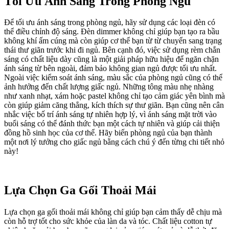
Tối Ưu Ánh Sáng Trong Phòng Ngủ
Để tối ưu ánh sáng trong phòng ngủ, hãy sử dụng các loại đèn có
thể điều chỉnh độ sáng. Đèn dimmer không chỉ giúp bạn tạo ra bầu
không khí ấm cúng mà còn giúp cơ thể bạn từ từ chuyển sang trạng
thái thư giãn trước khi đi ngủ. Bên cạnh đó, việc sử dụng rèm chắn
sáng có chất liệu dày cũng là một giải pháp hữu hiệu để ngăn chặn
ánh sáng từ bên ngoài, đảm bảo không gian ngủ được tối ưu nhất.
Ngoài việc kiểm soát ánh sáng, màu sắc của phòng ngủ cũng có thể
ảnh hưởng đến chất lượng giấc ngủ. Những tông màu nhẹ nhàng
như xanh nhạt, xám hoặc pastel không chỉ tạo cảm giác yên bình mà
còn giúp giảm căng thẳng, kích thích sự thư giãn. Bạn cũng nên cân
nhắc việc bố trí ánh sáng tự nhiên hợp lý, vì ánh sáng mặt trời vào
buổi sáng có thể đánh thức bạn một cách tự nhiên và giúp cải thiện
đồng hồ sinh học của cơ thể. Hãy biến phòng ngủ của bạn thành
một nơi lý tưởng cho giấc ngủ bằng cách chú ý đến từng chi tiết nhỏ
này!
Lựa Chọn Ga Gối Thoải Mái
Lựa chọn ga gối thoải mái không chỉ giúp bạn cảm thấy dễ chịu mà
còn hỗ trợ tốt cho sức khỏe của làn da và tóc. Chất liệu cotton tự