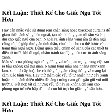
Kết Luận: Thiết Kế Cho Giấc Ngủ Tốt
Hơn
Hãy cân nhắc việc sử dụng rèm chắn sáng hoặc blackout curtains để
giảm thiểu ánh sáng bên ngoài, tạo nên không gian tối tăm và êm
dịu cho giấc ngủ của bạn. Ngoài ra, ánh sáng vàng ấm từ đèn ngủ
cũng có thể giúp thư giãn tinh thần, chuẩn bị cho cơ thể bước vào
trạng thái nghỉ ngơi. Đừng quên điều chỉnh độ sáng của các thiết bị
điện tử trước khi đi ngủ, nhằm tránh tác động tiêu cực từ ánh sáng
xanh.
Màu sắc của phòng ngủ cũng đóng vai trò quan trọng trong việc tạo
ra bầu không khí thư giãn. Những tông màu nhẹ nhàng như xanh
lam, xanh lá cây hoặc be có thể giúp giảm căng thẳng và mang lại
cảm giác bình yên. Hãy thử thêm các yếu tố tự nhiên như cây xanh
hoặc tranh ảnh thiên nhiên để tăng cường cảm giác gần gũi với môi
trường. Kết hợp tất cả những yếu tố này sẽ không chỉ làm cho
phòng ngủ trở nên hấp dẫn mà còn hỗ trợ cho giấc ngủ sâu hơn.
Kết Luận: Thiết Kế Cho Giấc Ngủ Tốt
Hơn