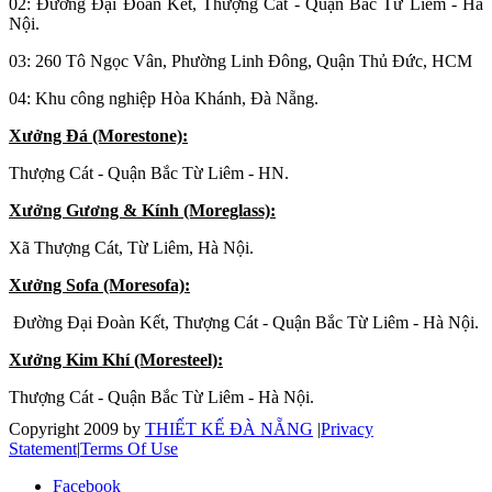
02: Đường Đại Đoàn Kết, Thượng Cát - Quận Bắc Từ Liêm - Hà
Nội.
03: 260 Tô Ngọc Vân, Phường Linh Đông, Quận Thủ Đức, HCM
04: Khu công nghiệp Hòa Khánh, Đà Nẵng.
Xưởng Đá (Morestone):
Thượng Cát - Quận Bắc Từ Liêm - HN.
Xưởng Gương & Kính (Moreglass):
Xã Thượng Cát, Từ Liêm, Hà Nội.
Xưởng Sofa (Moresofa):
Đường Đại Đoàn Kết, Thượng Cát - Quận Bắc Từ Liêm - Hà Nội.
Xưởng Kim Khí (Moresteel):
Thượng Cát - Quận Bắc Từ Liêm - Hà Nội.
Copyright 2009 by
THIẾT KẾ ĐÀ NẴNG
|
Privacy
Statement
|
Terms Of Use
Facebook