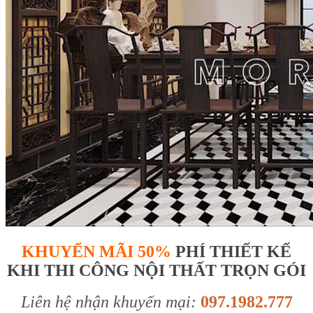
KHUYẾN MÃI 50%
PHÍ THIẾT KẾ
KHI THI CÔNG NỘI THẤT TRỌN GÓI
Liên hệ nhận khuyến mại:
097.1982.777