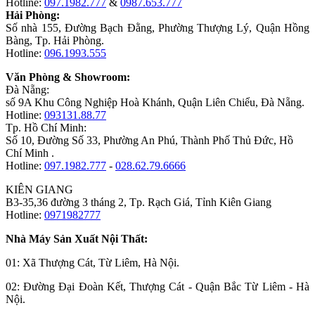
Hotline:
097.1982.777
&
0987.653.777
Hải Phòng:
Số nhà 155, Đường Bạch Đằng, Phường Thượng Lý, Quận Hồng
Bàng, Tp. Hải Phòng.
Hotline:
096.1993.555
Văn Phòng & Showroom:
Đà Nẵng:
số 9A Khu Công Nghiệp Hoà Khánh, Quận Liên Chiểu, Đà Nẵng.
Hotline:
093131.88.77
Tp. Hồ Chí Minh:
Số 10, Đường Số 33, Phường An Phú, Thành Phố Thủ Đức, Hồ
Chí Minh .
Hotline:
097.1982.777
-
028.62.79.6666
KIÊN GIANG
B3-35,36 đường 3 tháng 2, Tp. Rạch Giá, Tỉnh Kiên Giang
Hotline:
0971982777
Nhà Máy Sản Xuất Nội Thất:
01: Xã Thượng Cát, Từ Liêm, Hà Nội.
02: Đường Đại Đoàn Kết, Thượng Cát - Quận Bắc Từ Liêm - Hà
Nội.