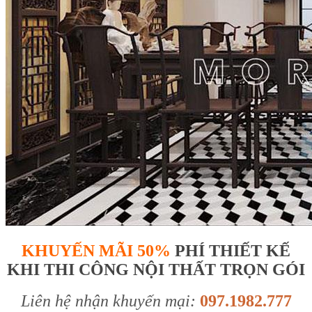
KHUYẾN MÃI 50%
PHÍ THIẾT KẾ
KHI THI CÔNG NỘI THẤT TRỌN GÓI
Liên hệ nhận khuyến mại:
097.1982.777