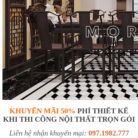
KHUYẾN MÃI 50%
PHÍ THIẾT KẾ
KHI THI CÔNG NỘI THẤT TRỌN GÓI
Liên hệ nhận khuyến mại:
097.1982.777