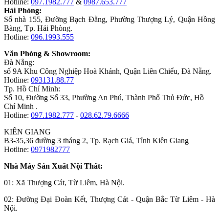
Hotline:
097.1982.777
&
0987.653.777
Hải Phòng:
Số nhà 155, Đường Bạch Đằng, Phường Thượng Lý, Quận Hồng
Bàng, Tp. Hải Phòng.
Hotline:
096.1993.555
Văn Phòng & Showroom:
Đà Nẵng:
số 9A Khu Công Nghiệp Hoà Khánh, Quận Liên Chiểu, Đà Nẵng.
Hotline:
093131.88.77
Tp. Hồ Chí Minh:
Số 10, Đường Số 33, Phường An Phú, Thành Phố Thủ Đức, Hồ
Chí Minh .
Hotline:
097.1982.777
-
028.62.79.6666
KIÊN GIANG
B3-35,36 đường 3 tháng 2, Tp. Rạch Giá, Tỉnh Kiên Giang
Hotline:
0971982777
Nhà Máy Sản Xuất Nội Thất:
01: Xã Thượng Cát, Từ Liêm, Hà Nội.
02: Đường Đại Đoàn Kết, Thượng Cát - Quận Bắc Từ Liêm - Hà
Nội.