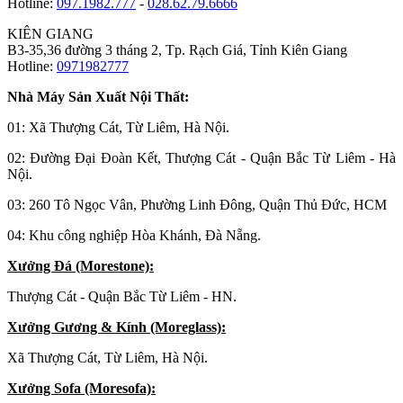
Hotline:
097.1982.777
-
028.62.79.6666
KIÊN GIANG
B3-35,36 đường 3 tháng 2, Tp. Rạch Giá, Tỉnh Kiên Giang
Hotline:
0971982777
Nhà Máy Sản Xuất Nội Thất:
01: Xã Thượng Cát, Từ Liêm, Hà Nội.
02: Đường Đại Đoàn Kết, Thượng Cát - Quận Bắc Từ Liêm - Hà
Nội.
03: 260 Tô Ngọc Vân, Phường Linh Đông, Quận Thủ Đức, HCM
04: Khu công nghiệp Hòa Khánh, Đà Nẵng.
Xưởng Đá (Morestone):
Thượng Cát - Quận Bắc Từ Liêm - HN.
Xưởng Gương & Kính (Moreglass):
Xã Thượng Cát, Từ Liêm, Hà Nội.
Xưởng Sofa (Moresofa):