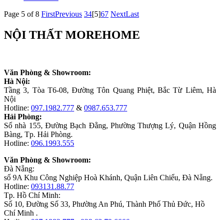
Page 5 of 8
First
Previous
3
4
[5]
6
7
Next
Last
NỘI THẤT MOREHOME
Văn Phòng & Showroom:
Hà Nội:
Tầng 3, Tòa T6-08, Đường Tôn Quang Phiệt, Bắc Từ Liêm, Hà
Nội
Hotline:
097.1982.777
&
0987.653.777
Hải Phòng:
Số nhà 155, Đường Bạch Đằng, Phường Thượng Lý, Quận Hồng
Bàng, Tp. Hải Phòng.
Hotline:
096.1993.555
Văn Phòng & Showroom:
Đà Nẵng:
số 9A Khu Công Nghiệp Hoà Khánh, Quận Liên Chiểu, Đà Nẵng.
Hotline:
093131.88.77
Tp. Hồ Chí Minh:
Số 10, Đường Số 33, Phường An Phú, Thành Phố Thủ Đức, Hồ
Chí Minh .