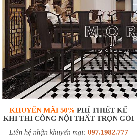
KHUYẾN MÃI 50%
PHÍ THIẾT KẾ
KHI THI CÔNG NỘI THẤT TRỌN GÓI
Liên hệ nhận khuyến mại:
097.1982.777