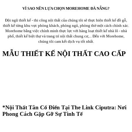
VÌ SAO NÊN LỰA CHỌN MOREHOME ĐÀ NẴNG?
Đội ngũ thiết kế - thi công nội thất của chúng tôi sẽ thực hiện thiết kế đồ gỗ,
thiết kế từng khu vực phòng khách, phòng ngủ, phòng thờ một cách chính xác.
Morehome bằng việc chính minh thực lực với hàng loạt thiết kế nhà lô - nhà
phố, thiết kế biệt thự và trang trí nội thất chung cư,... Đến với Morehome,
chúng tôi cam kết dịch vụ tốt nhất.
MẪU THIẾT KẾ NỘI THẤT CAO CẤP
*Nội Thất Tân Cổ Điển Tại The Link Ciputra: Nơi
Phong Cách Gặp Gỡ Sự Tinh Tế